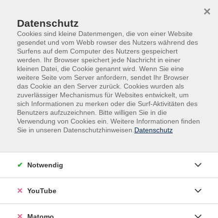
Skip to main content
Skip to page footer
×
0
Datenschutz
Cookies sind kleine Datenmengen, die von einer Website
gesendet und vom Webb rowser des Nutzers während des
Surfens auf dem Computer des Nutzers gespeichert
werden. Ihr Browser speichert jede Nachricht in einer
kleinen Datei, die Cookie genannt wird. Wenn Sie eine
weitere Seite vom Server anfordern, sendet Ihr Browser
das Cookie an den Server zurück. Cookies wurden als
zuverlässiger Mechanismus für Websites entwickelt, um
sich Informationen zu merken oder die Surf-Aktivitäten des
Benutzers aufzuzeichnen. Bitte willigen Sie in die
Verwendung von Cookies ein. Weitere Informationen finden
Sie in unseren Datenschutzhinweisen.
Datenschutz
Yoga für alle Lebenslagen
Kurse zur Entspannung
gegen den Alltagsstress
Entspannt, Aktiv, Flexibel
Notwendig
zu den Kursen
zu den Kursen
YouTube
Matomo