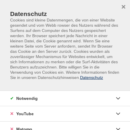
Skip to main content
Skip to page footer
×
0
Datenschutz
Cookies sind kleine Datenmengen, die von einer Website
gesendet und vom Webb rowser des Nutzers während des
Surfens auf dem Computer des Nutzers gespeichert
werden. Ihr Browser speichert jede Nachricht in einer
kleinen Datei, die Cookie genannt wird. Wenn Sie eine
weitere Seite vom Server anfordern, sendet Ihr Browser
das Cookie an den Server zurück. Cookies wurden als
zuverlässiger Mechanismus für Websites entwickelt, um
sich Informationen zu merken oder die Surf-Aktivitäten des
Benutzers aufzuzeichnen. Bitte willigen Sie in die
Verwendung von Cookies ein. Weitere Informationen finden
Sie in unseren Datenschutzhinweisen.
Datenschutz
Yoga für alle Lebenslagen
Kurse zur Entspannung
gegen den Alltagsstress
Entspannt, Aktiv, Flexibel
Notwendig
zu den Kursen
zu den Kursen
YouTube
Matomo