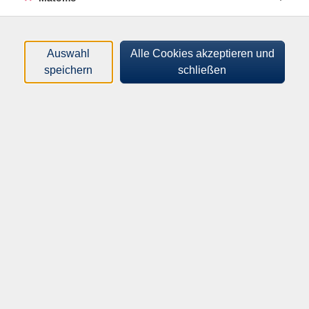
Dozenten*innen
Zeitraum
Auswahl
Alle Cookies akzeptieren und
speichern
schließen
nur buchbare
nur beginnende
Loading...
Kurse (
0
)
Sortierung
Inhalte
Unsere Mitarbeiter
Unsere Außenstellen