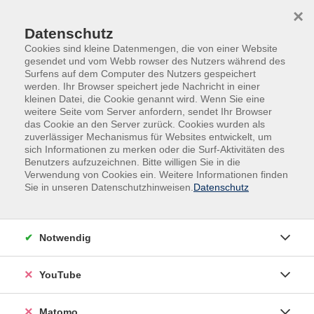
Skip to main content
Skip to page footer
×
0
Datenschutz
Cookies sind kleine Datenmengen, die von einer Website
gesendet und vom Webb rowser des Nutzers während des
Surfens auf dem Computer des Nutzers gespeichert
werden. Ihr Browser speichert jede Nachricht in einer
kleinen Datei, die Cookie genannt wird. Wenn Sie eine
weitere Seite vom Server anfordern, sendet Ihr Browser
das Cookie an den Server zurück. Cookies wurden als
zuverlässiger Mechanismus für Websites entwickelt, um
sich Informationen zu merken oder die Surf-Aktivitäten des
Benutzers aufzuzeichnen. Bitte willigen Sie in die
Filter
Verwendung von Cookies ein. Weitere Informationen finden
Sie in unseren Datenschutzhinweisen.
Datenschutz
Wochentage
Notwendig
Tageszeiten
YouTube
Orte
Matomo